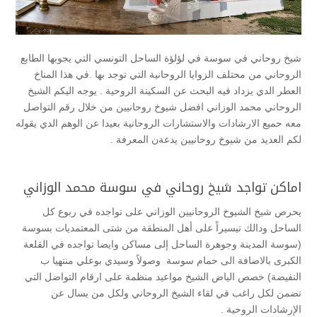
شيخ روحاني في سوسة في لؤلؤة الساحل التونسي التي يجوبها الطابع
الروحاني من محتلف الزوايا الروحانية التي توجد بها .في هذا المناخ
العطر الدي يزداد فيه البحث عن السكينة الروحية . يوجه اليكم الشيخ
الروحاني محمد الوزاني افضل شيوخ روحانيين من خلال رقم التواصل
معه حميع الارشادات والاستشارات الروحانية بعيدا عن الوهم الدي يقوله
لكم العديد من شيوخ روحانيين يدعةن المعرفة .
اماكن تواجد شيخ روحاني في سوسة محمد الوزاني
يحرص شيخ الشيوخ الروحانيين الوزاني على تواجده في ربوع كل
الساحل ودالك تيسيراً على أهل المنطقة من شتى المعتمديات بسوسة
(سوسة المدينة وجوهرة الساحل إلى مساكن وايضا تواجده في القلعة
الكبرى بالاضافة الى حمام سوسة وصولاً وسيدي بوعلي منتهيا ب
النفيضة) خصص الياض الشيخ مواعيد منظمة على ارقام التواضل التي
تضمن لكل راغب في لقاء الشيخ الروحاني ولكل من يسال عن
الإرشادات الروحية .